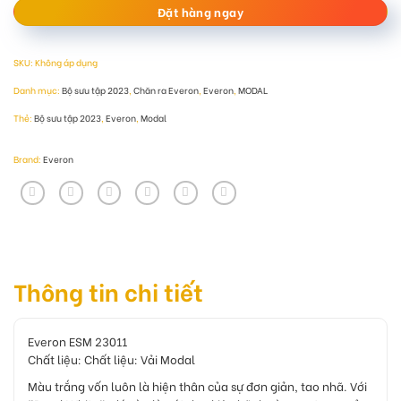
Đặt hàng ngay
SKU:
Không áp dụng
Danh mục:
Bộ sưu tập 2023
,
Chăn ra Everon
,
Everon
,
MODAL
Thẻ:
Bộ sưu tập 2023
,
Everon
,
Modal
Brand:
Everon
Thông tin chi tiết
Everon ESM 23011
Chất liệu: Chất liệu: Vải Modal
Màu trắng vốn luôn là hiện thân của sự đơn giản, tao nhã. Với