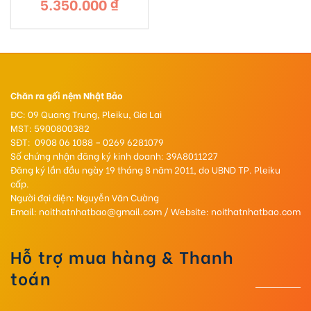
5.350.000
₫
giá:
từ
339.000 ₫
đến
5.350.000 ₫
Chăn ra gối nệm Nhật Bảo
ĐC: 09 Quang Trung, Pleiku, Gia Lai
MST: 5900800382
SĐT: 0908 06 1088 – 0269 6281079
Số chứng nhận đăng ký kinh doanh: 39A8011227
Đăng ký lần đầu ngày 19 tháng 8 năm 2011, do UBND TP. Pleiku
cấp.
Người đại diện: Nguyễn Văn Cường
Email: noithatnhatbao@gmail.com / Website: noithatnhatbao.com
Hỗ trợ mua hàng & Thanh
toán