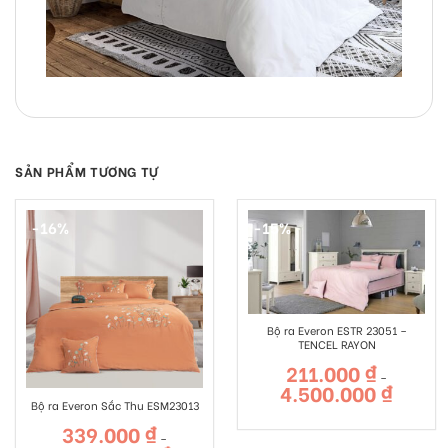
SẢN PHẨM TƯƠNG TỰ
-16%
-15%
Bộ ra Everon ESTR 23051 –
TENCEL RAYON
211.000
₫
–
4.500.000
₫
Khoảng
giá:
Bộ ra Everon Sắc Thu ESM23013
từ
211.000 ₫
339.000
₫
đến
–
4.500.000
Khoảng