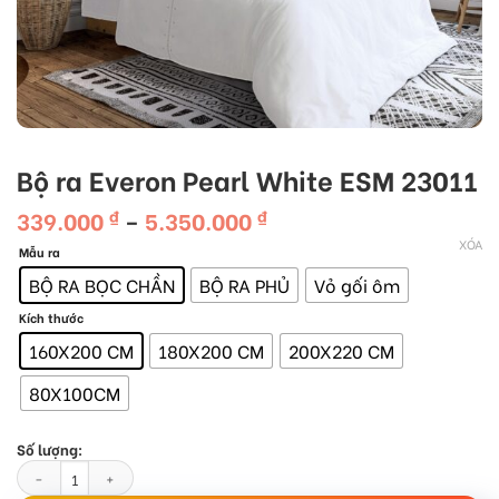
Bộ ra Everon Pearl White ESM 23011
Khoảng
339.000
5.350.000
₫
–
₫
giá:
XÓA
Mẫu ra
từ
339.000 ₫
BỘ RA BỌC CHẦN
BỘ RA PHỦ
Vỏ gối ôm
đến
5.350.000 ₫
Kích thước
160X200 CM
180X200 CM
200X220 CM
80X100CM
Số lượng:
Bộ ra Everon Pearl White ESM 23011 số lượng