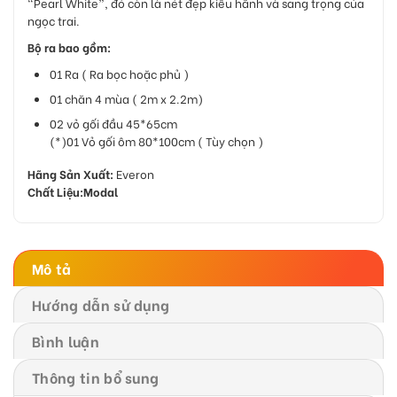
“Pearl White”, đó còn là nét đẹp kiêu hãnh và sang trọng của
ngọc trai.
Bộ ra bao gồm:
01 Ra ( Ra bọc hoặc phủ )
01 chăn 4 mùa ( 2m x 2.2m)
02 vỏ gối đầu 45*65cm
(*)01 Vỏ gối ôm 80*100cm ( Tùy chọn )
Hãng Sản Xuất:
Everon
Chất Liệu:Modal
Mô tả
Hướng dẫn sử dụng
Bình luận
Thông tin bổ sung