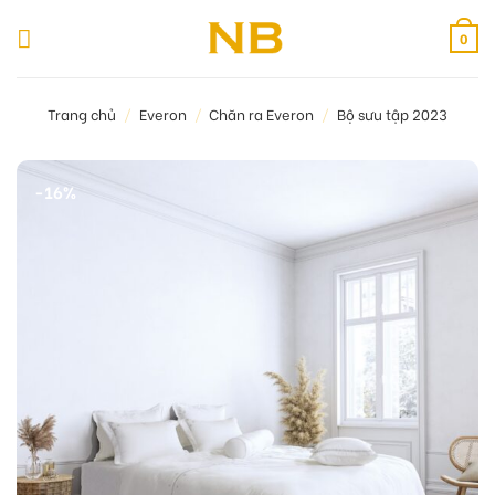
Bỏ
qua
0
nội
dung
Trang chủ
/
Everon
/
Chăn ra Everon
/
Bộ sưu tập 2023
-16%