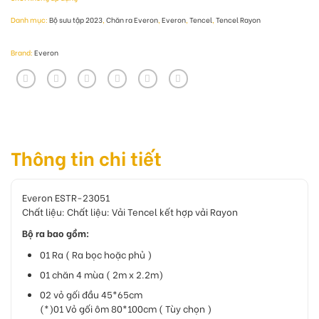
Danh mục:
Bộ sưu tập 2023
,
Chăn ra Everon
,
Everon
,
Tencel
,
Tencel Rayon
Brand:
Everon
Thông tin chi tiết
Everon ESTR-23051
Chất liệu: Chất liệu: Vải
Tencel
kết hợp vải
Rayon
Bộ ra bao gồm:
01 Ra ( Ra bọc hoặc phủ )
01 chăn 4 mùa ( 2m x 2.2m)
02 vỏ gối đầu 45*65cm
(*)01 Vỏ gối ôm 80*100cm ( Tùy chọn )