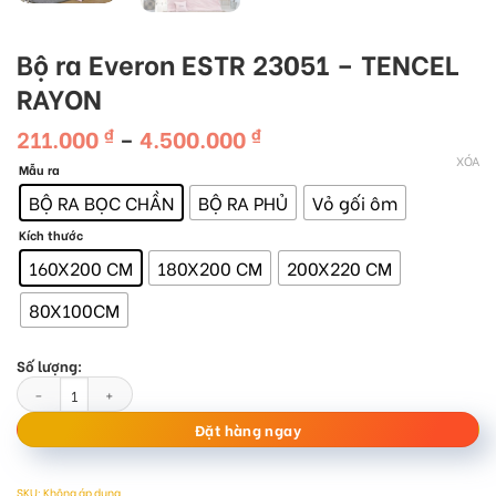
Bộ ra Everon ESTR 23051 – TENCEL
RAYON
Khoảng
211.000
4.500.000
₫
–
₫
giá:
XÓA
Mẫu ra
từ
211.000 ₫
BỘ RA BỌC CHẦN
BỘ RA PHỦ
Vỏ gối ôm
đến
4.500.000 ₫
Kích thước
160X200 CM
180X200 CM
200X220 CM
80X100CM
Số lượng:
Bộ ra Everon ESTR 23051 - TENCEL RAYON số lượng
Đặt hàng ngay
SKU:
Không áp dụng