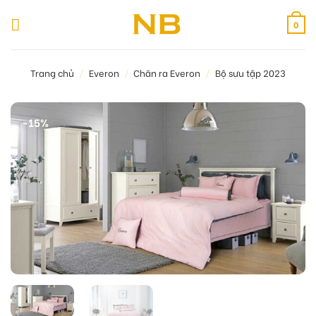
Bỏ
qua
0
nội
dung
Trang chủ
/
Everon
/
Chăn ra Everon
/
Bộ sưu tập 2023
-15%