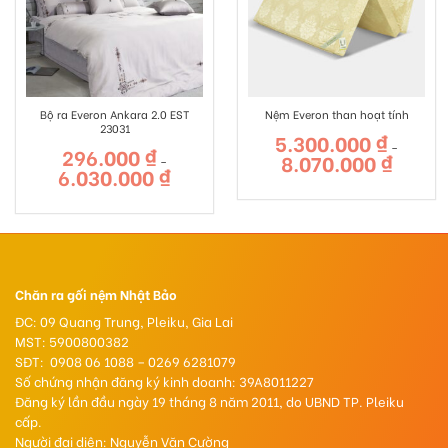
Bộ ra Everon Ankara 2.0 EST
Nệm Everon than hoạt tính
23031
5.300.000
₫
–
296.000
₫
8.070.000
₫
Khoảng
–
giá:
6.030.000
₫
Khoảng
từ
giá:
5.300.000
từ
đến
296.000 ₫
8.070.000
đến
6.030.000 ₫
Chăn ra gối nệm Nhật Bảo
ĐC: 09 Quang Trung, Pleiku, Gia Lai
MST: 5900800382
SĐT: 0908 06 1088 – 0269 6281079
Số chứng nhận đăng ký kinh doanh: 39A8011227
Đăng ký lần đầu ngày 19 tháng 8 năm 2011, do UBND TP. Pleiku
cấp.
Người đại diện: Nguyễn Văn Cường