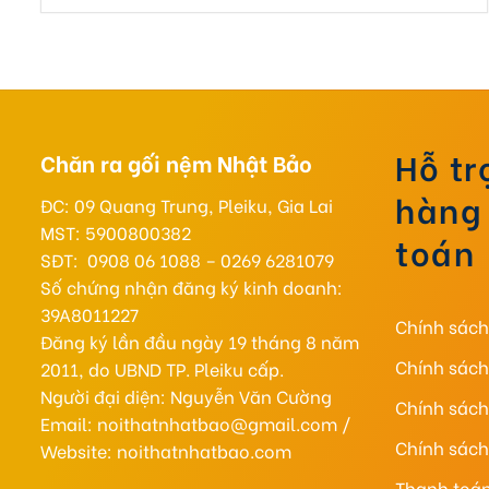
260.000 ₫
đến
420.000 ₫
Hỗ t
Chăn ra gối nệm Nhật Bảo
hàng
ĐC: 09 Quang Trung, Pleiku, Gia Lai
MST: 5900800382
toán
SĐT: 0908 06 1088 – 0269 6281079
Số chứng nhận đăng ký kinh doanh:
39A8011227
Chính sác
Đăng ký lần đầu ngày 19 tháng 8 năm
Chính sách
2011, do UBND TP. Pleiku cấp.
Người đại diện: Nguyễn Văn Cường
Chính sác
Email: noithatnhatbao@gmail.com /
Chính sách 
Website: noithatnhatbao.com
Thanh toán