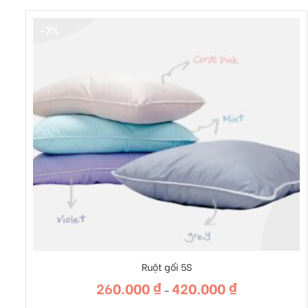
-7%
+
Ruột gối 5S
260.000
₫
420.000
₫
Khoảng
–
giá:
từ