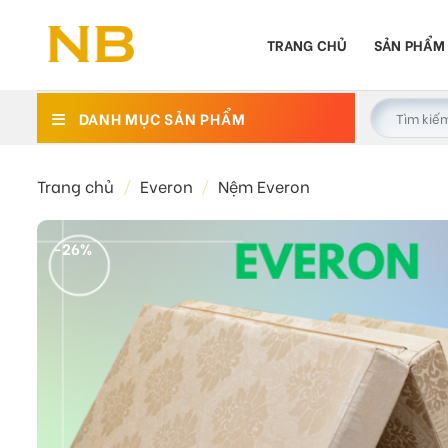
Bỏ
qua
TRANG CHỦ
SẢN PHẨM
nội
dung
DANH MỤC SẢN PHẨM
Trang chủ
/
Everon
/
Nệm Everon
-26%