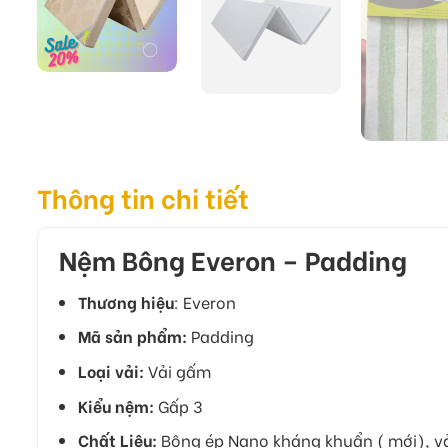
Thông tin chi tiết
Nệm Bông Everon – Padding
Thương hiệu
: Everon
Mã sản phẩm:
Padding
Loại vải:
Vải gấm
Kiểu nệm:
Gấp 3
Chất Liệu:
Bông ép Nano kháng khuẩn ( mới), v