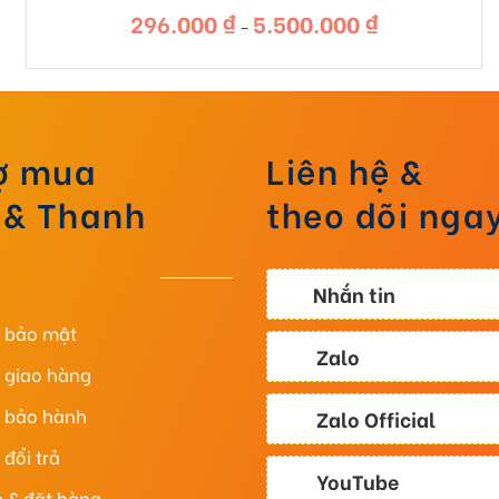
296.000
₫
5.500.000
₫
Khoảng
–
giá:
từ
296.000 ₫
đến
5.500.000 ₫
rợ mua
Liên hệ &
 & Thanh
theo dõi nga
Nhắn tin
h bảo mật
Zalo
 giao hàng
h bảo hành
Zalo Official
đổi trả
YouTube
 & đặt hàng