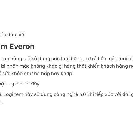
ép đặc biệt
ệm Everon
eron hàng giả sử dụng các loại bông, xơ rẻ tiền, các loại 
 bì nhãn mác không khác gì hàng thật khiến khách hàng nế
ề sức khỏe như hô hấp hay khớp.
ật – giả dưới đây:
 Loại tem này sử dụng công nghệ 6.0 khi tiếp xúc với đá lạn
i.