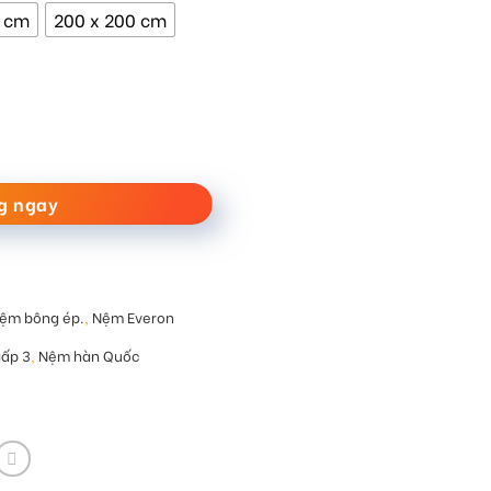
0 cm
200 x 200 cm
ố lượng
g ngay
ệm bông ép.
,
Nệm Everon
ấp 3
,
Nệm hàn Quốc