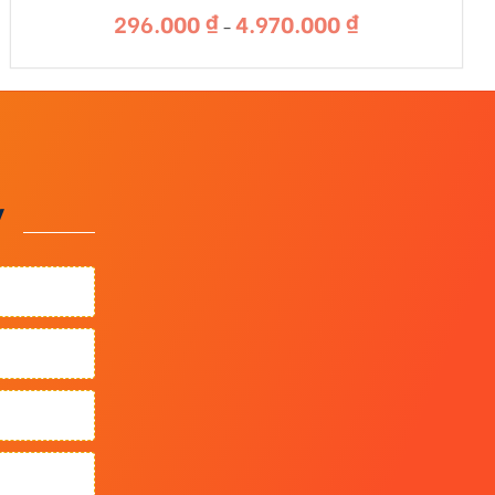
296.000
₫
4.970.000
₫
Khoảng
–
giá:
từ
296.000 ₫
đến
4.970.000 ₫
y