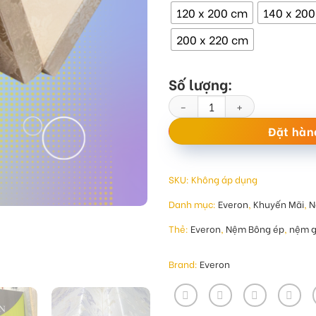
120 x 200 cm
140 x 20
200 x 220 cm
Số lượng:
Đệm bông ép Everon Padding s
Đặt hàn
SKU:
Không áp dụng
Danh mục:
Everon
,
Khuyến Mãi
,
N
Thẻ:
Everon
,
Nệm Bông ép
,
nệm g
Brand:
Everon