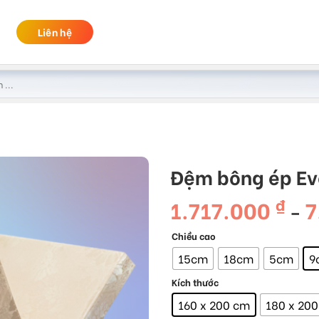
Liên hệ
Đệm bông ép Ev
1.717.000
7
₫
–
Chiều cao
15cm
18cm
5cm
9
Kích thước
160 x 200 cm
180 x 20