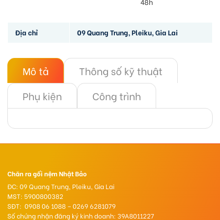
48h
Địa chỉ
09 Quang Trung, Pleiku, Gia Lai
Mô tả
Thông số kỹ thuật
Phụ kiện
Công trình
Chăn ra gối nệm Nhật Bảo
ĐC: 09 Quang Trung, Pleiku, Gia Lai
MST: 5900800382
SĐT: 0908 06 1088 – 0269 6281079
Số chứng nhận đăng ký kinh doanh: 39A8011227