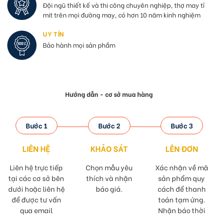
Đội ngũ thiết kế và thi công chuyên nghiệp, thợ may tỉ
mit trên mọi đường may, có hơn 10 năm kinh nghiệm
UY TÍN
Bảo hành mọi sản phầm
Hướng dẫn - cơ sở mua hàng
Bước 1
Bước 2
Bước 3
LIÊN HỆ
KHẢO SÁT
LÊN ĐƠN
Liên hệ trực tiếp
Chọn mẫu yêu
Xác nhận về mã
tại các cơ sở bên
thích và nhận
sản phẩm quy
dưới hoặc liên hệ
báo giá.
cách để thanh
để được tư vấn
toán tạm ứng.
qua email
Nhận báo thời