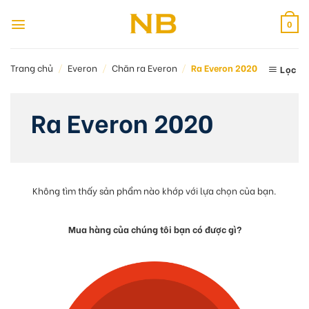
Bỏ
qua
0
nội
dung
Trang chủ
/
Everon
/
Chăn ra Everon
/
Ra Everon 2020
Lọc
Ra Everon 2020
Không tìm thấy sản phẩm nào khớp với lựa chọn của bạn.
Mua hàng của chúng tôi bạn có được gì?