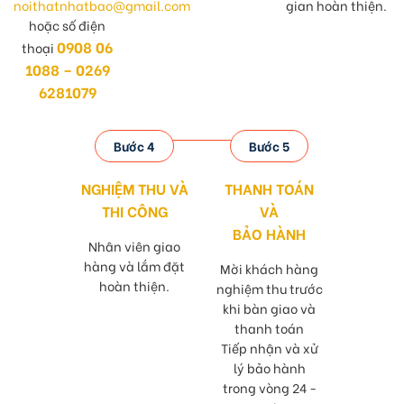
noithatnhatbao@gmail.com
gian hoàn thiện.
hoặc số điện
0908 06
thoại
1088 – 0269
6281079
Bước 4
Bước 5
NGHIỆM THU VÀ
THANH TOÁN
THI CÔNG
VÀ
BẢO HÀNH
Nhân viên giao
hàng và lắm đặt
Mời khách hàng
hoàn thiện.
nghiệm thu trước
khi bàn giao và
thanh toán
Tiếp nhận và xử
lý bảo hành
trong vòng 24 -