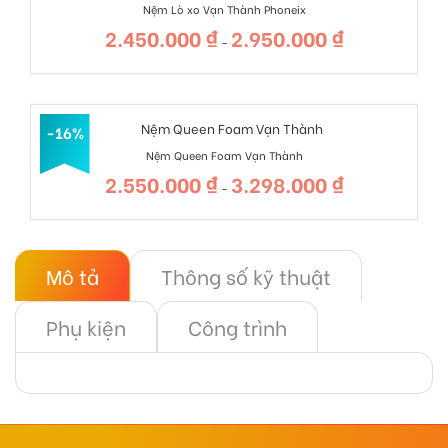
Nệm Lò xo Vạn Thành Phoneix
2.450.000
₫
2.950.000
₫
Khoảng
–
giá:
từ
2.450.000 ₫
đến
2.950.000 ₫
-16%
Nệm Queen Foam Vạn Thành
2.550.000
₫
3.298.000
₫
Khoảng
–
giá:
từ
2.550.000 ₫
đến
3.298.000 ₫
Mô tả
Thông số kỹ thuật
Phụ kiện
Công trình