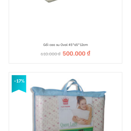
Gối cao su Oval 45*65*12cm
500.000
₫
Giá
Giá
610.000
₫
gốc
hiện
là:
tại
610.000 ₫.
là:
500.000 ₫.
-17%