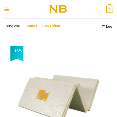
Bỏ
qua
0
nội
dung
Trang chủ
/
Brands
/
Vạn Thành
Lọc
-16%