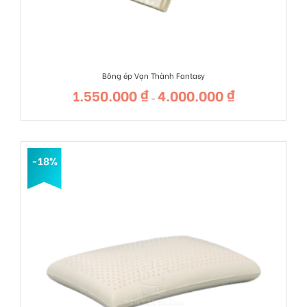
Bông ép Vạn Thành Fantasy
1.550.000
₫
4.000.000
₫
Khoảng
–
giá:
từ
1.550.000 ₫
đến
4.000.000 ₫
-18%