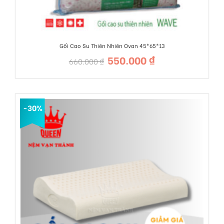
Gối Cao Su Thiên Nhiên Ovan 45*65*13
550.000
₫
Giá
Giá
660.000
₫
gốc
hiện
là:
tại
660.000 ₫.
là:
550.000 ₫.
-30%