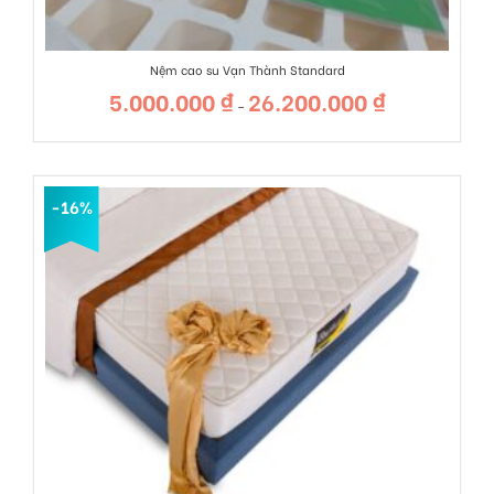
Nệm cao su Vạn Thành Standard
5.000.000
₫
26.200.000
₫
Khoảng
–
giá:
từ
5.000.000 ₫
đến
26.200.000 ₫
-16%