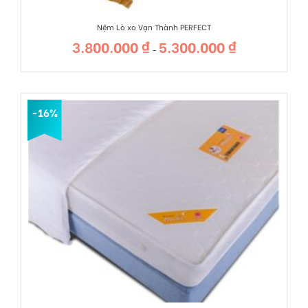
Nệm Lò xo Vạn Thành PERFECT
3.800.000
₫
5.300.000
₫
Khoảng
–
giá:
từ
3.800.000 ₫
đến
5.300.000 ₫
-16%