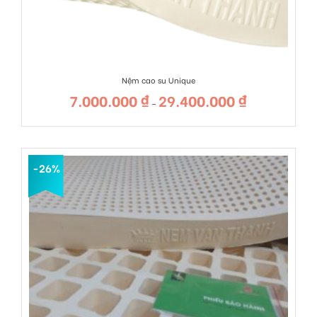
Nệm cao su Unique
7.000.000
₫
29.400.000
₫
Khoảng
–
giá:
từ
7.000.000 ₫
đến
29.400.000 ₫
-26%