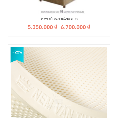
LÒ XO TÚI VẠN THÀNH RUBY
5.350.000
₫
6.700.000
₫
Khoảng
–
giá:
từ
5.350.000 ₫
đến
6.700.000 ₫
-22%