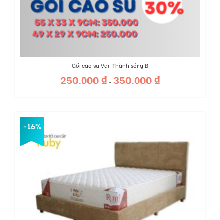
Gối cao su Vạn Thành sóng B
250.000
₫
350.000
₫
Khoảng
–
giá:
từ
250.000 ₫
đến
350.000 ₫
-16%