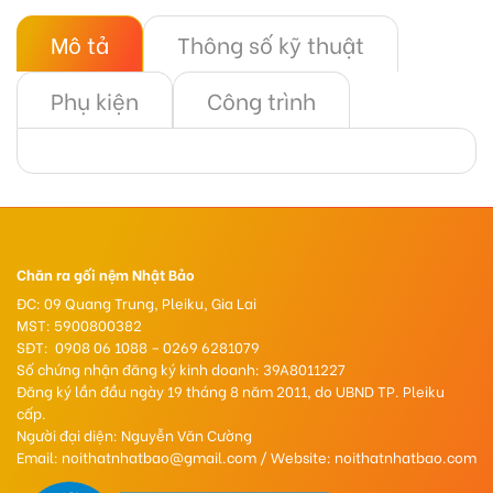
Mô tả
Thông số kỹ thuật
Phụ kiện
Công trình
Chăn ra gối nệm Nhật Bảo
ĐC: 09 Quang Trung, Pleiku, Gia Lai
MST: 5900800382
SĐT: 0908 06 1088 – 0269 6281079
Số chứng nhận đăng ký kinh doanh: 39A8011227
Đăng ký lần đầu ngày 19 tháng 8 năm 2011, do UBND TP. Pleiku
cấp.
Người đại diện: Nguyễn Văn Cường
Email: noithatnhatbao@gmail.com / Website: noithatnhatbao.com