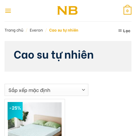
Bỏ
qua
0
nội
dung
Trang chủ
/
Everon
/
Cao su tự nhiên
Lọc
Cao su tự nhiên
-25%