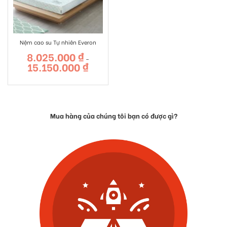
Nệm cao su Tự nhiên Everon
8.025.000
₫
–
15.150.000
₫
Khoảng
giá:
từ
8.025.000 ₫
đến
15.150.000 ₫
Mua hàng của chúng tôi bạn có được gì?