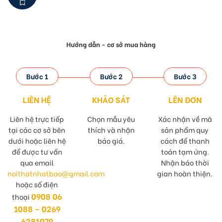
Hướng dẫn - cơ sở mua hàng
Bước 1
Bước 2
Bước 3
LIÊN HỆ
KHẢO SÁT
LÊN ĐƠN
Liên hệ trực tiếp
Chọn mẫu yêu
Xác nhận về mã
tại các cơ sở bên
thích và nhận
sản phẩm quy
dưới hoặc liên hệ
báo giá.
cách để thanh
để được tư vấn
toán tạm ứng.
qua email
Nhận báo thời
noithatnhatbao@gmail.com
gian hoàn thiện.
hoặc số điện
0908 06
thoại
1088 – 0269
6281079