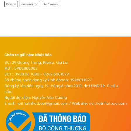
Everon
nệm everon
Ra Everon
Chăn ra gối nệm Nhật Bảo
ĐC: 09 Quang Trung, Pleiku, Gia Lai
MST: 5900800382
SĐT: 0908 06 1088 – 0269 6281079
Số chứng nhận đăng ký kinh doanh: 39A8011227
Đăng ký lần đầu ngày 19 tháng 8 năm 2011, do UBND TP. Pleiku
cấp.
Người đại diện: Nguyễn Văn Cường
Email: noithatnhatbao@gmail.com / Website: noithatnhatbao.com