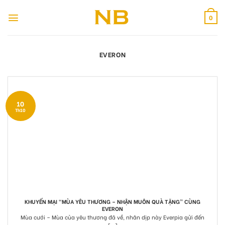
Bỏ
qua
0
nội
dung
EVERON
10
Th10
KHUYẾN MẠI “MÙA YÊU THƯƠNG – NHẬN MUÔN QUÀ TẶNG” CÙNG
EVERON
Mùa cưới – Mùa của yêu thương đã về, nhân dịp này Everpia gửi đến