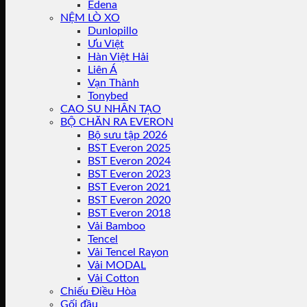
Edena
NỆM LÒ XO
Dunlopillo
Ưu Việt
Hàn Việt Hải
Liên Á
Vạn Thành
Tonybed
CAO SU NHÂN TẠO
BỘ CHĂN RA EVERON
Bộ sưu tập 2026
BST Everon 2025
BST Everon 2024
BST Everon 2023
BST Everon 2021
BST Everon 2020
BST Everon 2018
Vải Bamboo
Tencel
Vải Tencel Rayon
Vải MODAL
Vải Cotton
Chiếu Điều Hòa
Gối đầu