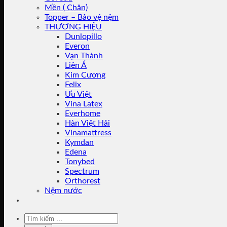
Mền ( Chăn)
Topper – Bảo vệ nệm
THƯƠNG HIỆU
Dunlopillo
Everon
Vạn Thành
Liên Á
Kim Cương
Felix
Ưu Việt
Vina Latex
Everhome
Hàn Việt Hải
Vinamattress
Kymdan
Edena
Tonybed
Spectrum
Orthorest
Nệm nước