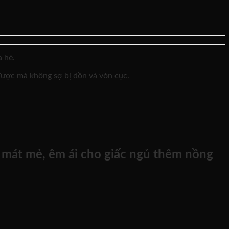
 hè.
được mà không sợ bị dồn và vón cục.
 mát mẻ, êm ái cho giấc ngủ thêm nồng