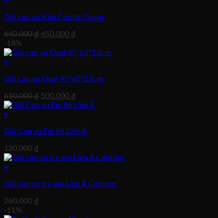
+
299.000 ₫.
Gối cao su Kim Cương Ovany
Giá
Giá
640.000
₫
450.000
₫
gốc
hiện
-18%
là:
tại
640.000 ₫.
là:
+
450.000 ₫.
Gối cao su Oval 45*65*12cm
Giá
Giá
610.000
₫
500.000
₫
gốc
hiện
là:
tại
+
610.000 ₫.
là:
Gối Cao su Em bé Liên Á
500.000 ₫.
120.000
₫
+
Gối cao su trẻ em Liên Á Contour
260.000
₫
-11%