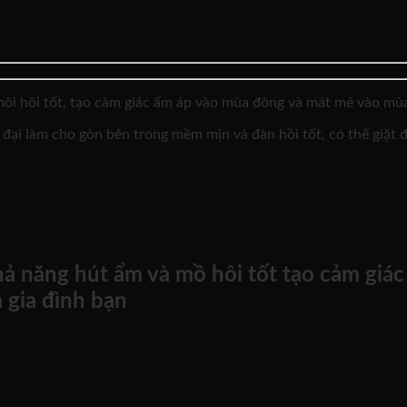
ôi hôi tốt, tạo cảm giác ấm áp vào mùa đông và mát mẻ vào mùa
đại làm cho gòn bên trong mềm mịn và đàn hồi tốt, có thể giặt 
 năng hút ẩm và mồ hôi tốt tạo cảm giác
 gia đình bạn