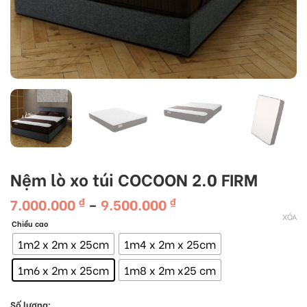
Nệm lò xo túi COCOON 2.0 FIRM
Khoảng
7.000.000
9.500.000
₫
–
₫
giá:
XÓA
Chiều cao
từ
7.000.000 ₫
1m2 x 2m x 25cm
1m4 x 2m x 25cm
đến
9.500.000 ₫
1m6 x 2m x 25cm
1m8 x 2m x25 cm
Số lượng: