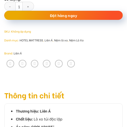
Nệm lò xo túi COCOON 2.0 FIRM số lượng
Đặt hàng ngay
SKU:
Không áp dụng
Danh mục:
HOTEL MATTRESS
,
Liên Á
,
Nệm lò xo
,
Nệm Lò Xo
Brand:
Liên Á
Thông tin chi tiết
Thương hiệu: Liên Á
Chất liệu:
Lò xo túi độc lập
Áo nệm:
COOLADAPT™