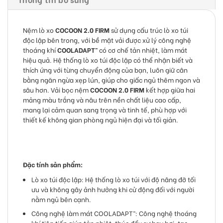
Nệm lò xo
COCOON 2.0 FIRM
sử dụng cấu trúc lò xo túi
độc lập bên trong, với bề mặt vải được xử lý công nghệ
thoáng khí
COOLADAPT™
có cơ chế tản nhiệt, làm mát
hiệu quả. Hệ thống lò xo túi độc lập có thể nhận biết và
thích ứng với từng chuyển động của bạn, luôn giữ cân
bằng ngăn ngừa xẹp lún, giúp cho giấc ngủ thêm ngon và
sâu hơn. Vải bọc nệm
COCOON 2.0 FIRM
kết hợp giữa hai
mảng màu trắng và nâu trên nền chất liệu cao cấp,
mang lại cảm quan sang trọng và tinh tế, phù hợp với
thiết kế không gian phòng ngủ hiện đại và tối giản.
Đặc tính sản phẩm:
Lò xo túi độc lập: Hệ thống lò xo túi với độ nâng đỡ tối
ưu và không gây ảnh hưởng khi cử động đối với người
nằm ngủ bên cạnh.
Công nghệ làm mát COOLADAPT™: Công nghệ thoáng
khí tiên tiến giúp tản nhiệt, thúc đẩy sự bay hơi, tạo