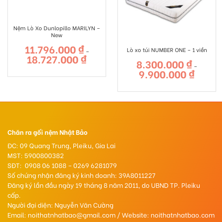
Nệm Lò Xo Dunlopillo MARILYN –
New
11.796.000
₫
Lò xo túi NUMBER ONE – 1 viền
–
18.727.000
₫
Khoảng
8.300.000
₫
giá:
–
từ
9.900.000
₫
Khoảng
11.796.000 ₫
giá:
đến
từ
18.727.000 ₫
8.300.000
đến
9.900.000
Chăn ra gối nệm Nhật Bảo
ĐC: 09 Quang Trung, Pleiku, Gia Lai
MST: 5900800382
SĐT: 0908 06 1088 – 0269 6281079
Số chứng nhận đăng ký kinh doanh: 39A8011227
Đăng ký lần đầu ngày 19 tháng 8 năm 2011, do UBND TP. Pleiku
cấp.
Người đại diện: Nguyễn Văn Cường
Email: noithatnhatbao@gmail.com / Website: noithatnhatbao.com