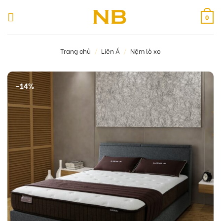
Bỏ
qua
0
nội
dung
Trang chủ
/
Liên Á
/
Nệm lò xo
-14%